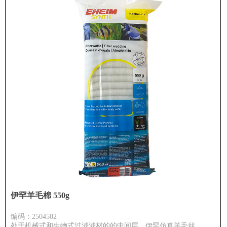
伊罕羊毛棉 550g
编码：2504502
处于机械式和生物式过滤滤材的的中间层，伊罕仿真羊毛丝