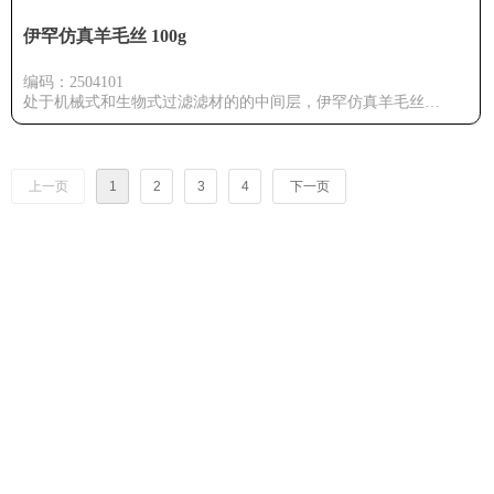
伊罕仿真羊毛丝 100g
编码：2504101
处于机械式和生物式过滤滤材的的中间层，伊罕仿真羊毛丝
(EHEIM SYNTH)是一种精细过滤的前置过滤材料
上一页
1
2
3
4
下一页