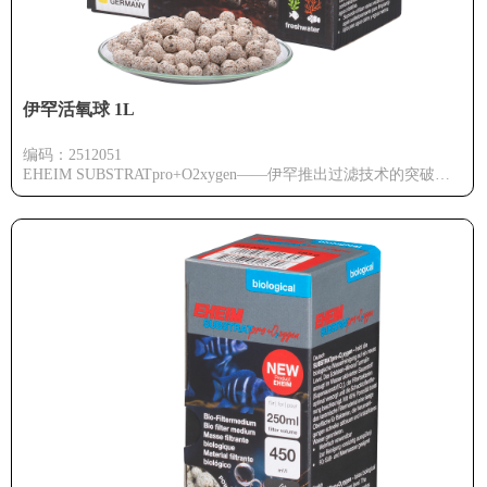
伊罕活氧球 1L
编码：2512051
EHEIM SUBSTRATpro+O2xygen——伊罕推出过滤技术的突破性
创新，这是一款将鱼缸水质净化提升至全新水平的滤材！