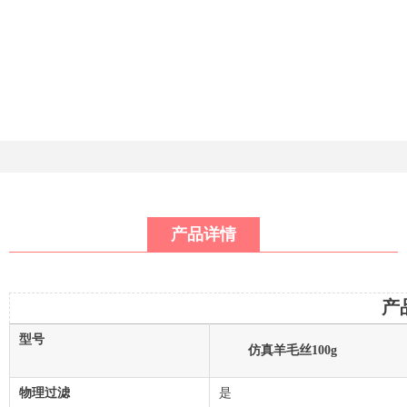
产品详情
产
型号
仿真羊毛丝100g
物理过滤
是