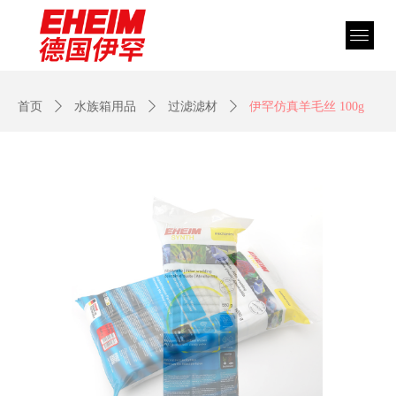
首页
ꄲ
水族箱用品
ꄲ
过滤滤材
ꄲ
伊罕仿真羊毛丝 100g