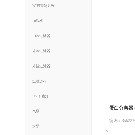
WIFI智能系列
加温棒
内置过滤器
外置过滤器
外挂过滤器
过滤滤材
UV杀菌灯
蛋白分离器 6
气泵
编码：355222
水泵