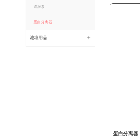
造浪泵
蛋白分离器
池塘用品
ꄶ
蛋白分离器 1