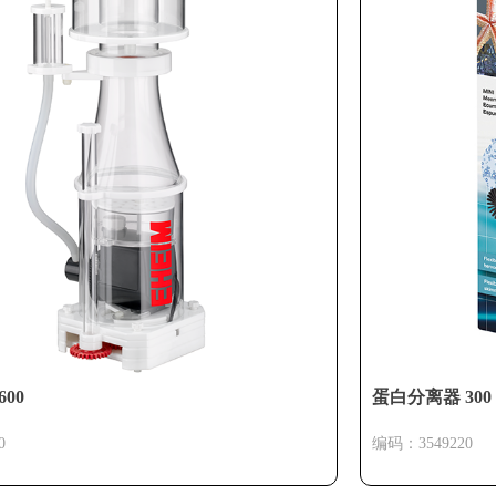
00
蛋白分离器 300
0
编码：3549220