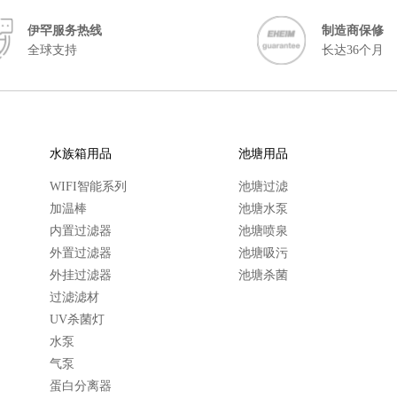
伊罕服务热线
制造商保修
全球支持
长达36个月
水族箱用品
池塘用品
WIFI智能系列
池塘过滤
加温棒
池塘水泵
内置过滤器
池塘喷泉
外置过滤器
池塘吸污
外挂过滤器
池塘杀菌
过滤滤材
UV杀菌灯
水泵
气泵
蛋白分离器