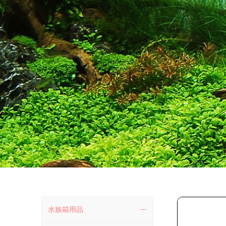
水族箱用品
ꄵ