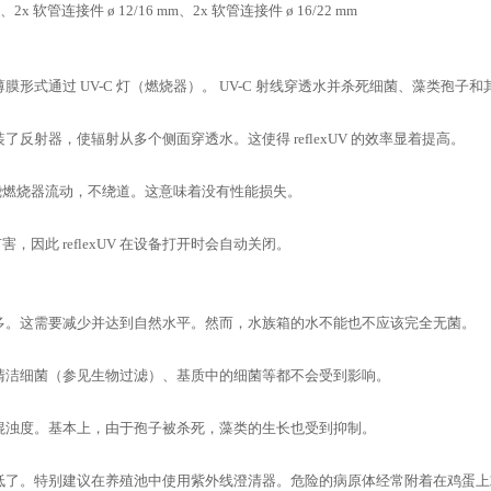
软管连接件 ø 12/16 mm、2x 软管连接件 ø 16/22 mm
式通过 UV-C 灯（燃烧器）。 UV-C 射线穿透水并杀死细菌、藻类孢子和
射器，使辐射从多个侧面穿透水。这使得 reflexUV 的效率显着提高。
，围绕燃烧器流动，不绕道。这意味着没有性能损失。
，因此 reflexUV 在设备打开时会自动关闭。
多。这需要减少并达到自然水平。然而，水族箱的水不能也不应该完全无菌。
清洁细菌（参见生物过滤）、基质中的细菌等都不会受到影响。
混浊度。基本上，由于孢子被杀死，藻类的生长也受到抑制。
低了。特别建议在养殖池中使用紫外线澄清器。危险的病原体经常附着在鸡蛋上