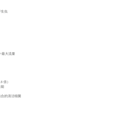
寄生虫
=
最大流量
8 倍）
性能
结合的清洁细菌