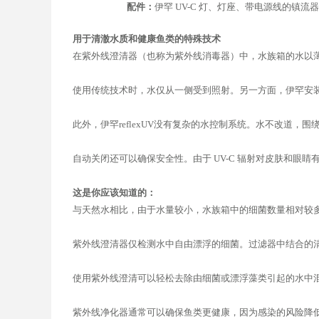
配件：
伊罕 UV-C 灯、灯座、带电源线的镇流器、2x 
用于清澈水质和健康鱼类的特殊技术
在紫外线澄清器（也称为紫外线消毒器）中，水族箱的水以薄膜形
使用传统技术时，水仅从一侧受到照射。另一方面，伊罕安装了反
此外，伊罕reflexUV没有复杂的水控制系统。水不改道
自动关闭还可以确保安全性。由于 UV-C 辐射对皮肤和眼睛有害
这是你应该知道的：
与天然水相比，由于水量较小，水族箱中的细菌数量相对较
紫外线澄清器仅检测水中自由漂浮的细菌。过滤器中结合的
使用紫外线澄清可以轻松去除由细菌或漂浮藻类引起的水中
紫外线净化器通常可以确保鱼类更健康，因为感染的风险降