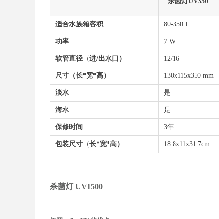
杀菌灯UV350
适合水族箱容积
80-350 L
功率
7 W
软管直径（进/出水口）
12/16
尺寸（长*宽*高）
130x115x350 mm
淡水
是
海水
是
保修时间
3年
包装尺寸（长*宽*高）
18.8x11x31.7cm
杀菌灯 UV1500