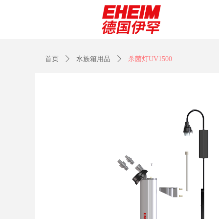
首页
ꄲ
水族箱用品
ꄲ
杀菌灯UV1500