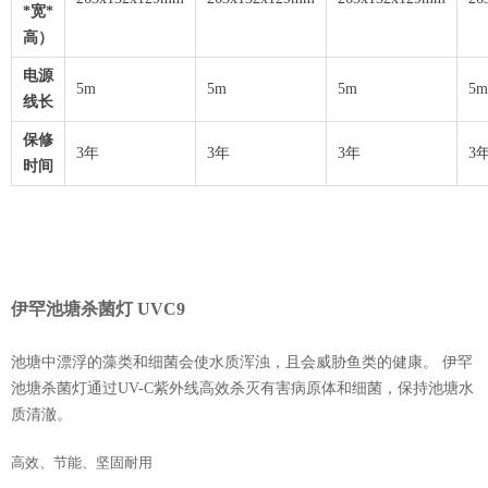
*宽*
高）
电源
5m
5m
5m
5m
线长
保修
3年
3年
3年
3
时间
伊罕池塘杀菌灯 UVC9
池塘中漂浮的藻类和细菌会使水质浑浊，且会威胁鱼类的健康。 伊罕
池塘杀菌灯通过UV-C紫外线高效杀灭有害病原体和细菌，保持池塘水
质清澈。
高效、节能、坚固耐用