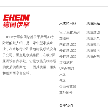
水族箱用品
池塘用品
WIFI智能系列
池塘过滤
EHEIM伊罕集团总部位于斯图加特
加温棒
池塘水泵
附近的戴齐绍，是一家中型家族企
内置过滤器
池塘喷泉
业，在水族行业和承包建筑领域设有
外置过滤器
池塘吸污
子公司。重点是水族集团，在欧洲和
外挂过滤器
池塘杀菌
亚洲设有办事处。它是水族宠物市场
过滤滤材
的优质供应商之一，因其质量、服务
UV杀菌灯
和创新而享誉全球。
水泵
气泵
蛋白分离器
其他附件
关于我们