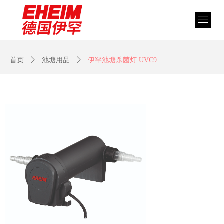
首页
ꄲ
池塘用品
ꄲ
伊罕池塘杀菌灯 UVC9