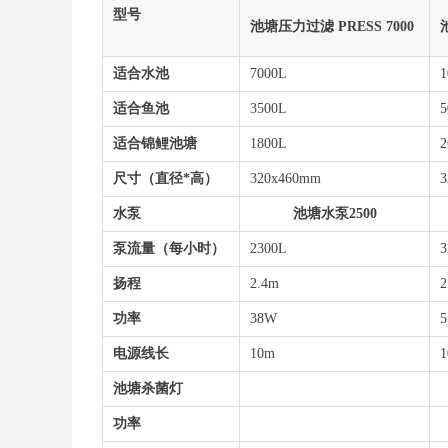
型号
池塘压力过滤 PRESS 7000
适合水池
7000L
1
适合鱼池
3500L
5
适合锦鲤池塘
1800L
2
尺寸
（直径*高）
320x460mm
3
水泵
池塘水泵2500
泵流量（每小时）
2300L
扬程
2.4m
2
功率
38W
电源线长
10m
池塘杀菌灯
功率