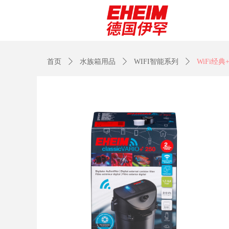
首页
ꄲ
水族箱用品
ꄲ
WIFI智能系列
ꄲ
WiFi经典+