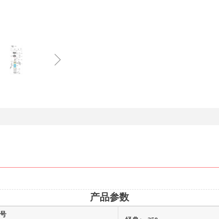
ꁇ
产品参数
号