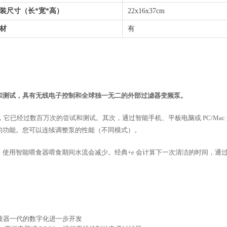
装尺寸（长*宽*高）
22x16x37cm
材
有
尝试和测试，具有无线电子控制和全球独一无二的外部过滤器变频泵。
”，它已经过数百万次的尝试和测试。其次，通过智能手机、平板电脑或 PC/M
的功能。您可以连续调整泵的性能（不同模式）。
使用智能喂食器喂食期间水流会减少。经典+e 会计算下一次清洁的时间，通
波器一代的数字化进一步开发