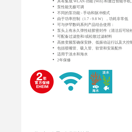
•
具有集成 WLAN 功能 (Wifi) 和通过智能
•
泵性能无极可调
•
不同的泵功能 - 手动和脉冲模式
•
由于功率控制（1.7 - 9.8 W），功耗非常低
•
可与伊罕数码系列产品结合使用：
•
泵头上有永久弹性硅胶密封件（清洁后可轻
•
可配备过滤垫和/或松散过滤材料
•
高效变频泵确保安静、低振动运行以及大控
•
包括喷嘴管、吸入管、软管和安装配件
•
适用于淡水和海水
•
2年保修