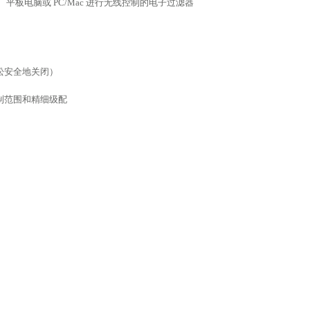
手机、平板电脑或 PC/Mac 进行无线控制的电子过滤器
松安全地关闭）
制范围和精细级配