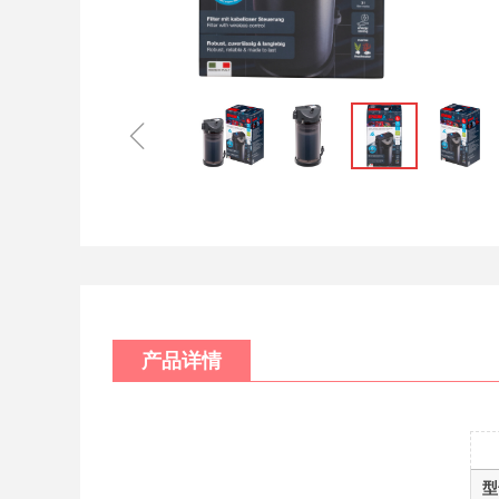
ꁆ
产品详情
型