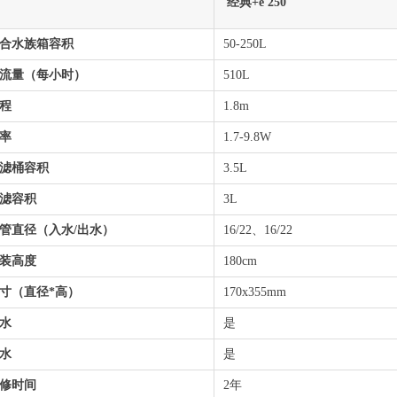
经典+e 250
合水族箱容积
50-250L
流量（每小时）
510L
程
1.8m
率
1.7-9.8W
滤桶容积
3.5L
滤容积
3L
管直径（入水/出水）
16/22、16/22
装高度
180cm
寸（直径*高）
170x355mm
水
是
水
是
修时间
2年