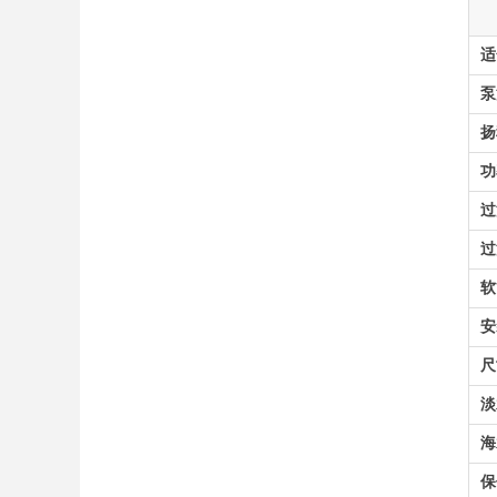
适
泵
扬
功
过
过
软
安
尺
淡
海
保