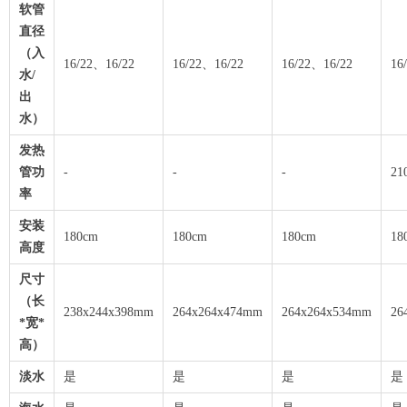
软管
直径
（入
16/22、16/22
16/22、16/22
16/22、16/22
16
水/
出
水）
发热
管功
-
-
-
21
率
安装
180cm
180cm
180cm
18
高度
尺寸
（长
238x244x398mm
264x264x474mm
264x264x534mm
26
*宽*
高）
淡水
是
是
是
是