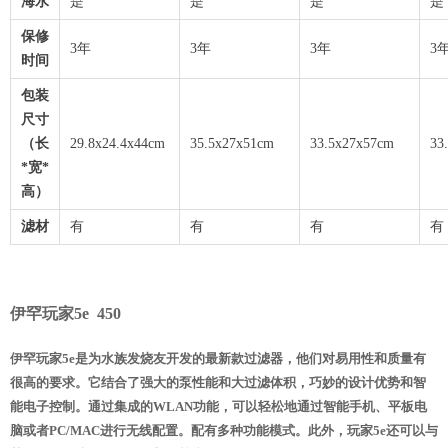
海水
是
是
是
是
保修
3年
3年
3年
3
时间
包装
尺寸
（长
29.8x24.4x44cm
35.5x27x51cm
33.5x27x57cm
33
*宽*
高）
滤材
有
有
有
有
伊罕玩家5e 450
伊罕玩家5e是为水族发烧友开发的最新款过滤器，他们对易用性和质量有
很高的要求。它结合了强大的泵性能和大过滤体积，巧妙的设计优势和智
能电子控制。通过集成的WLAN功能，可以轻松地通过智能手机、平板电
脑或者PC/MAC进行无线配置。配有多种功能模式。此外，玩家5e还可以与