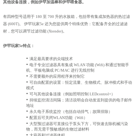
其他设备连接，例如伊罕加温棒和伊罕喂食器。
有四种型号适用于 180 至 700 升的水族箱，包括带有集成加热器的热过滤
器 (600T)。 伊罕玩家5e 还为您提供两个特殊优势：它配备齐全的过滤滤
材，您可以调节过滤功能 (Xtender)。
伊罕玩家5e特点：
•
满足最高要求的尖端技术
•
电子专业过滤器具有集成 WLAN 功能 (Wifi) 和通过智能手
机、平板电脑或 PC/MAC 进行无线控制
•
不需要额外的应用程序来控制它
•
可自由配置的设置：恒定流量、生物模式、脉冲模式和手动
模式
•
可与其他设备连接（例如照明控制 LEDcontrol+）
•
持续监控清洁间隔；清洁说明会自动发送到提供的电子邮件
地址
•
永久电子系统监控（包括自动排气；故障排除）
•
配置后可关闭WLAN功能（Wifi）
•
大型预过滤器可直接位于泵头下方，可快速去除机械污染
物，而无需干预敏感的生物过滤材料
•
大容器和过滤器体积