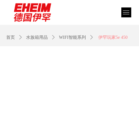
首页
ꄲ
水族箱用品
ꄲ
WIFI智能系列
ꄲ
伊罕玩家5e 450