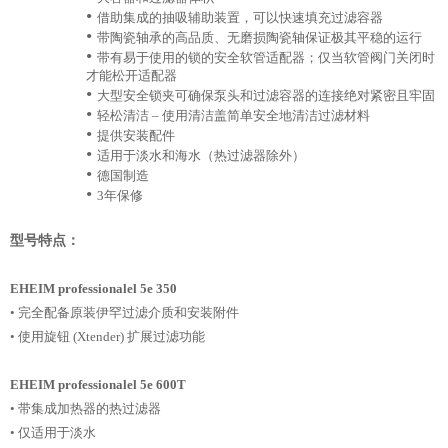
•
借助集成的抽吸辅助装置，可以快速填充过滤容器
•
带陶瓷轴承的高品质、无磨损陶瓷轴保证极其平稳的运行
•
带有易于使用的锁的安全软管适配器；仅当软管阀门关闭时
才能松开适配器
•
大型安全锁夹可确保泵头和过滤容器的连接绝对紧密且牢固
•
轻松清洁 – 使用清洁盖简单安全地清洁过滤材料
•
提供安装配件
•
适用于淡水和海水（热过滤器除外）
•
德国制造
•
3年保修
型号特点：
EHEIM professionalel 5e 350
• 完全配备原装伊罕过滤介质和安装附件
• 使用旋钮 (Xtender) 扩展过滤功能
EHEIM professionalel 5e 600T
• 带集成加热器的热过滤器
• 仅适用于淡水