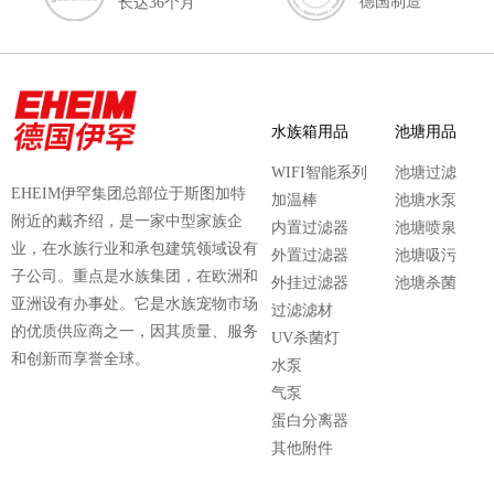
德国制造
长达36个月
水族箱用品
池塘用品
WIFI智能系列
池塘过滤
EHEIM伊罕集团总部位于斯图加特
加温棒
池塘水泵
附近的戴齐绍，是一家中型家族企
内置过滤器
池塘喷泉
业，在水族行业和承包建筑领域设有
外置过滤器
池塘吸污
子公司。重点是水族集团，在欧洲和
外挂过滤器
池塘杀菌
亚洲设有办事处。它是水族宠物市场
过滤滤材
的优质供应商之一，因其质量、服务
UV杀菌灯
和创新而享誉全球。
水泵
气泵
蛋白分离器
其他附件