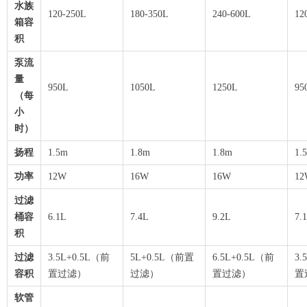
水族
120-250L
180-350L
240-600L
12
箱容
积
泵流
量
950L
1050L
1250L
（每
小
时）
扬程
1.5m
1.8m
1.8m
1.
功率
12W
16W
16W
12
过滤
桶容
6.1L
7.4L
9.2L
7.
积
过滤
3.5L+0.5L（前
5L+0.5L（前置
6.5L+0.5L（前
3.
容积
置过滤）
过滤）
置过滤）
置
软管