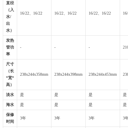
直径
（入
16/22、16/22
16/22、16/22
16/22、16/22
16
水/
出
水）
发热
管功
-
-
-
21
率
尺寸
（长
238x244x358mm
238x244x398mm
238x244x453mm
23
*宽*
高）
淡水
是
是
是
是
海水
是
是
是
是
保修
3年
3年
3年
3
时间