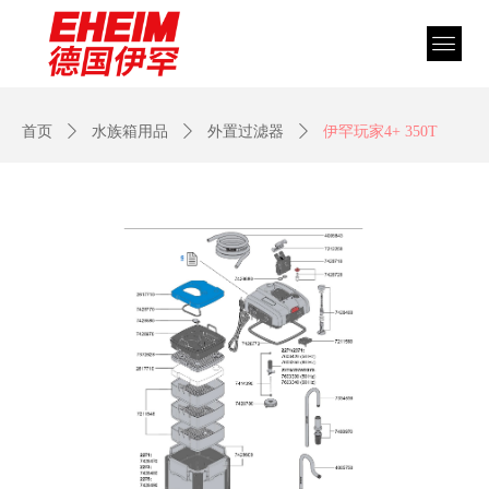
首页
ꄲ
水族箱用品
ꄲ
外置过滤器
ꄲ
伊罕玩家4+ 350T