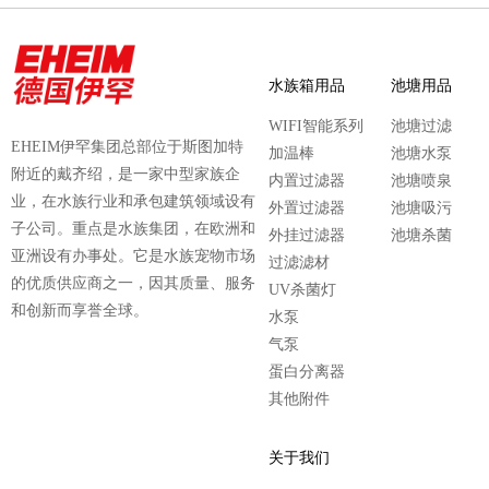
水族箱用品
池塘用品
WIFI智能系列
池塘过滤
EHEIM伊罕集团总部位于斯图加特
加温棒
池塘水泵
附近的戴齐绍，是一家中型家族企
内置过滤器
池塘喷泉
业，在水族行业和承包建筑领域设有
外置过滤器
池塘吸污
子公司。重点是水族集团，在欧洲和
外挂过滤器
池塘杀菌
亚洲设有办事处。它是水族宠物市场
过滤滤材
的优质供应商之一，因其质量、服务
UV杀菌灯
和创新而享誉全球。
水泵
气泵
蛋白分离器
其他附件
关于我们