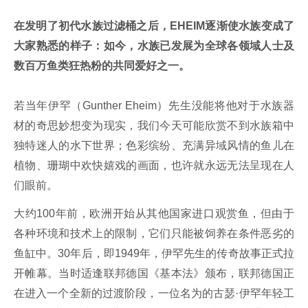
在发明了初代水族过滤桶之后，EHEIM逐渐使水族变成了
大家熟悉的样子：如今，水族已发展为全球各领域人士及
数百万鱼类狂热粉的共同爱好之一。
若当年伊罕（Gunther Eheim）先生没能将他对于水族器
材的奇思妙想变为现实，我们今天可能欣赏不到水族箱中
独特迷人的水下世界；色彩缤纷、充满异域风情的鱼儿在
植物、珊瑚中欢快嬉戏的画面，也许就永远无法呈现在人
们眼前。
大约100年前，欧洲开始从其他国家进口观赏鱼，但由于
各种环境和技术上的限制，它们只能被饲养在条件恶劣的
鱼缸中。30年后，即1949年，伊罕先生的传奇故事正式拉
开帷幕。当时适逢联邦德国《基本法》颁布，联邦德国正
在进入一个全新的过渡阶段，一位名为的古瑟·伊罕年轻工