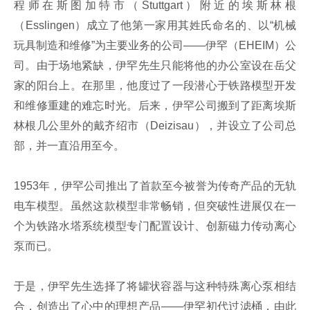
程师在斯图加特市（Stuttgart）附近的埃斯林根
（Esslingen）成立了他第一家用其姓氏命名的、以“机械
玩具制造和维修”为主要业务的公司——伊罕（EHEIM）公
司。由于场地紧缺，伊罕先生只能将他的办公室设在岳父
家的阳台上。在那里，他度过了一段潜心于铁路模型开发
和维修重建的难忘时光。后来，伊罕公司搬到了距离埃斯
林根几公里外的戴齐绍市（Deizisau），并设立了公司总
部，并一直沿用至今。
1953年，伊罕公司推出了首款至今被誉为传奇产品的无轨
电车模型。虽然这款模型非常畅销，但突破性进展仅在一
个为铁路水塔系统模型专门配置设计、创新磁力传动离心
泵而已。
于是，伊罕先生选择了将罐状容器与这种特殊离心泵相结
合，创造出了心中的理想产品——伊罕初代过滤桶，由此