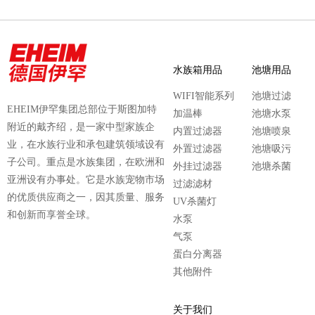
水族箱用品
池塘用品
WIFI智能系列
池塘过滤
EHEIM伊罕集团总部位于斯图加特
加温棒
池塘水泵
附近的戴齐绍，是一家中型家族企
内置过滤器
池塘喷泉
业，在水族行业和承包建筑领域设有
外置过滤器
池塘吸污
子公司。重点是水族集团，在欧洲和
外挂过滤器
池塘杀菌
亚洲设有办事处。它是水族宠物市场
过滤滤材
的优质供应商之一，因其质量、服务
UV杀菌灯
和创新而享誉全球。
水泵
气泵
蛋白分离器
其他附件
关于我们