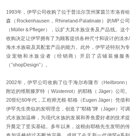
1993年，伊罕公司收购了位于普法尔茨州莱茵兰市洛肯哈
森（Rockenhausen，Rhineland-Palatinate）的MP公司
（Müller＆Pfleger），以扩大其水族业务及产品线。这个
收购决定让伊罕拥有了为顾客提供各种尺寸和设计的淡水/
海水水族箱及其配套产品的能力。此外，伊罕还特别为专
业宠物和水族业者（经销商）开启了店铺装修服务
（"shopDesign"）。
2002年，伊罕公司收购了位于海尔布隆市（Heilbronn）
附近的维斯滕罗特（ Wüstenrot）的耶格（ Jäger）公司。
20世纪60年代，工程师尤根·耶格（Eugen Jäger）凭借和
伊罕先生类似的发明理念，创造了“耶格”牌（Jäger）可调
式水族加温棒，为现代水族的发展和养鱼爱好者的技术提
升奠定了坚实基础。多年以来，这根由耶格先生发明的传
奇加温棒经过不断地完善，成就了今天新一代伊罕e系列